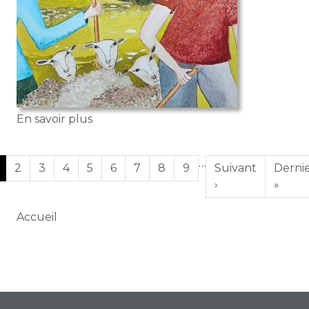
sur Bergers
En savoir plus
Pagination
…
age courante
Page
Page
Page
Page
Page
Page
Page
Page
Page suivante
Derni
2
3
4
5
6
7
8
9
Suivant
Derni
›
»
Fil d'Ariane
Accueil