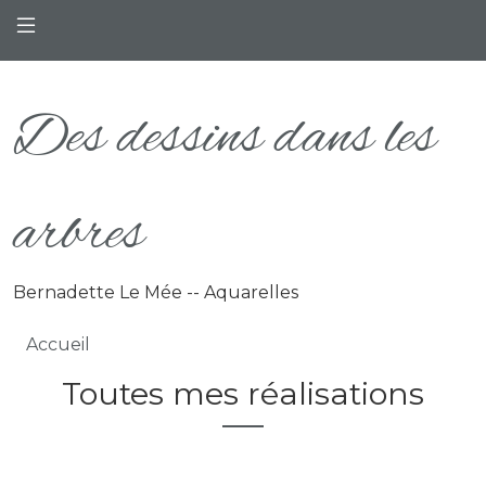
Aller au contenu principal
Des dessins dans les
arbres
Bernadette Le Mée -- Aquarelles
Fil d'Ariane
Accueil
Toutes mes réalisations